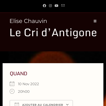
Skip
to
content
Elise Chauvin
Le Cri d’Antigone
QUAND
10 Nov 2022
20h00
AJOUTER AU CALENDRIER