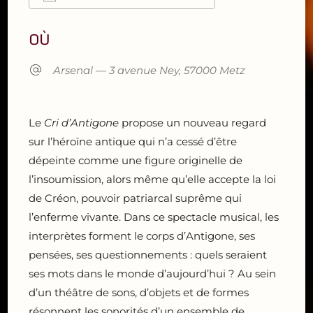
Télécharger ICS
Calendrier Google
iCalendar
Office 365
Outlook Live
OÙ
Arsenal — 3 avenue Ney, 57000 Metz
Le
Cri d’Antigone
propose un nouveau regard
sur l’héroïne antique qui n’a cessé d’être
dépeinte comme une figure originelle de
l’insoumission, alors même qu’elle accepte la loi
de Créon, pouvoir patriarcal suprême qui
l’enferme vivante. Dans ce spectacle musical, les
interprètes forment le corps d’Antigone, ses
pensées, ses questionnements : quels seraient
ses mots dans le monde d’aujourd’hui ? Au sein
d’un théâtre de sons, d’objets et de formes
résonnent les sonorités d’un ensemble de