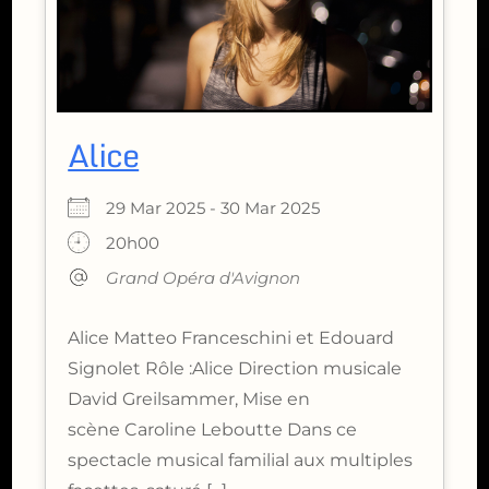
Alice
29 Mar 2025 - 30 Mar 2025
20h00
Grand Opéra d'Avignon
Alice Matteo Franceschini et Edouard
Signolet Rôle :Alice Direction musicale
David Greilsammer, Mise en
scène Caroline Leboutte Dans ce
spectacle musical familial aux multiples