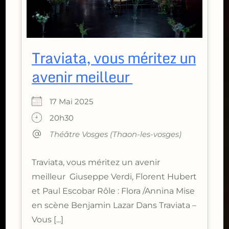
Traviata, vous méritez un
avenir meilleur
17 Mai 2025
20h30
Théâtre Vosges (Thaon-les-vosges)
Traviata, vous méritez un avenir
meilleur Giuseppe Verdi, Florent Hubert
et Paul Escobar Rôle : Flora /Annina Mise
en scène Benjamin Lazar Dans Traviata –
Vous [...]