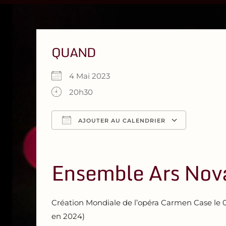
QUAND
4 Mai 2023
20h30
AJOUTER AU CALENDRIER
Télécharger ICS
Calendrier Google
iCalendar
Office 365
Outlook Live
Ensemble Ars Nov
Création Mondiale de l’opéra Carmen Case le 
en 2024)