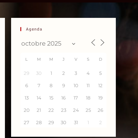
Agenda
L
M
M
J
V
S
D
29
30
1
2
3
4
5
6
7
8
9
10
11
12
13
14
15
16
17
18
19
20
21
22
23
24
25
26
27
28
29
30
31
1
2