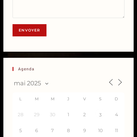
Agenda
L
M
M
J
V
S
D
28
29
30
1
2
4
3
5
6
7
8
9
10
11