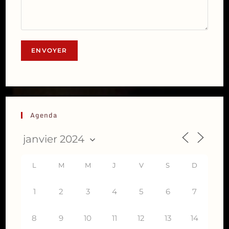
Agenda
L
M
M
J
V
S
D
1
2
3
4
5
6
7
8
9
10
11
12
13
14