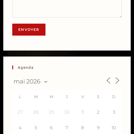
Agenda
L
M
M
J
V
S
D
27
28
29
30
1
2
3
4
5
6
7
8
9
10