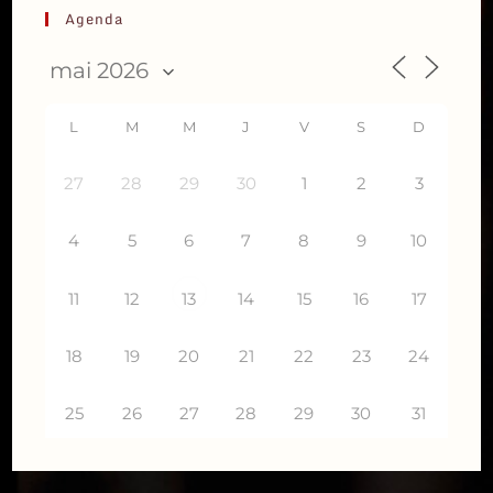
Agenda
L
M
M
J
V
S
D
27
28
29
30
1
2
3
4
5
6
7
8
9
10
11
12
14
15
16
17
13
18
19
20
21
22
23
24
25
26
27
28
29
30
31