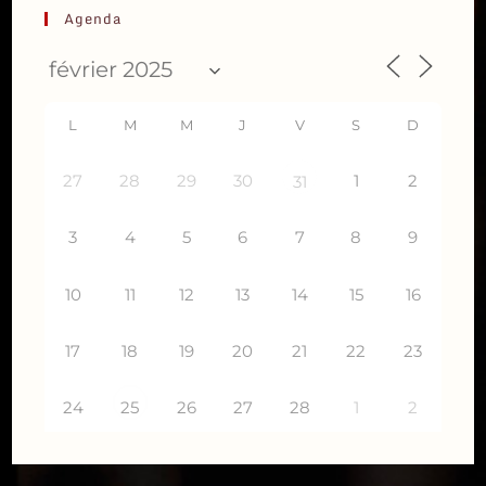
Agenda
L
M
M
J
V
S
D
27
28
29
30
1
2
31
3
4
5
6
7
8
9
10
11
12
13
14
15
16
17
18
19
20
21
22
23
24
26
27
28
1
2
25