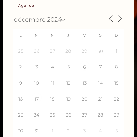
Agenda
L
M
M
J
V
S
D
25
26
27
28
29
1
30
2
3
4
5
7
8
6
9
10
11
12
13
14
15
16
18
19
20
21
22
17
23
24
25
26
27
28
29
30
31
1
2
3
4
5