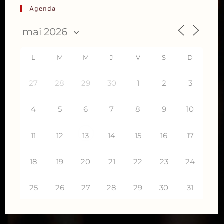
Agenda
L
M
M
J
V
S
D
27
28
29
30
1
2
3
4
5
6
7
8
9
10
11
12
14
15
16
17
13
18
19
20
21
22
23
24
25
26
27
28
29
30
31