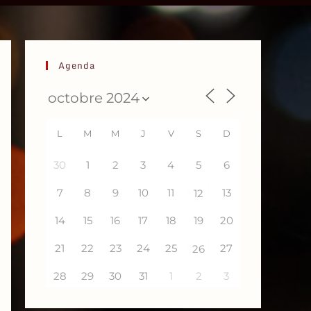
Agenda
L
M
M
J
V
S
D
30
1
2
3
4
5
6
7
8
9
10
11
13
12
14
15
16
17
18
19
20
21
22
23
24
25
27
26
28
29
30
31
1
2
3