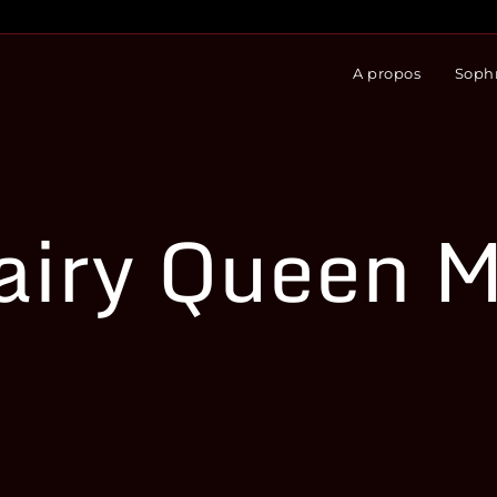
A propos
Sophr
airy Queen 