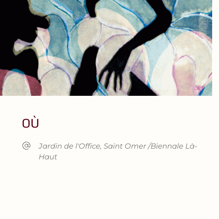
OÙ
Jardin de l'Office, Saint Omer /Biennale Là-
Haut