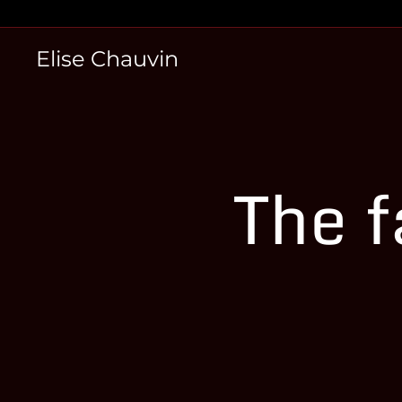
Skip
to
Elise Chauvin
content
The f