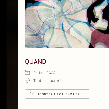
QUAND
24 Mai 2025
Toute la journée
AJOUTER AU CALENDRIER
Télécharger ICS
Calendrier Google
iCalendar
Office 365
Outlook Live