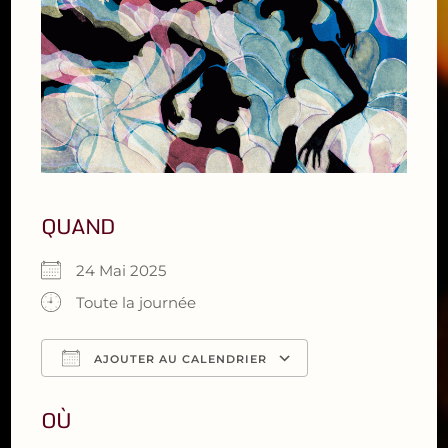
QUAND
24 Mai 2025
Toute la journée
AJOUTER AU CALENDRIER
Télécharger ICS
Calendrier Google
iCalendar
Office 365
Outlook Live
OÙ